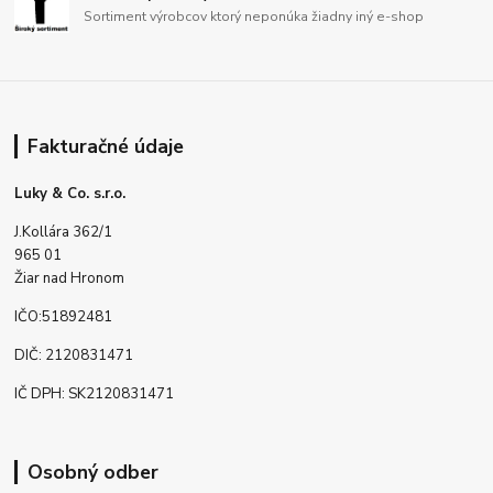
Sortiment výrobcov ktorý neponúka žiadny iný e-shop
Fakturačné údaje
Luky & Co. s.r.o.
J.Kollára 362/1
965 01
Žiar nad Hronom
IČO:51892481
DIČ: 2120831471
IČ DPH: SK2120831471
Osobný odber