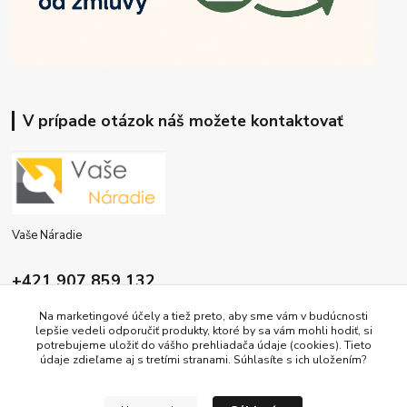
V prípade otázok náš možete kontaktovať
Vaše Náradie
+421 907 859 132
9:00 - 16:00
Na marketingové účely a tiež preto, aby sme vám v budúcnosti
lepšie vedeli odporučiť produkty, ktoré by sa vám mohli hodiť, si
info@vasenaradie.sk
potrebujeme uložiť do vášho prehliadača údaje (cookies). Tieto
údaje zdieľame aj s tretími stranami. Súhlasíte s ich uložením?