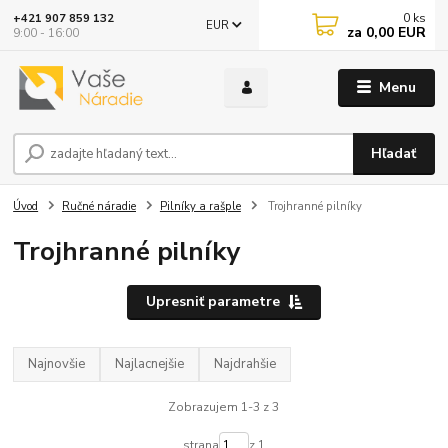
0
ks
+421 907 859 132
EUR
za
0,00 EUR
9:00 - 16:00
Menu
Hľadať
Úvod
Ručné náradie
Pilníky a rašple
Trojhranné pilníky
Trojhranné pilníky
Upresniť parametre
Najnovšie
Najlacnejšie
Najdrahšie
Zobrazujem 1-3 z 3
strana
z 1