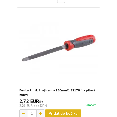
Festa Pilník trojhranný 150mm/1 22178 (na pilové
zuby)
2,72 EUR
/
ks
Skladom
2,21 EUR
bez DPH
Pridať do košíka