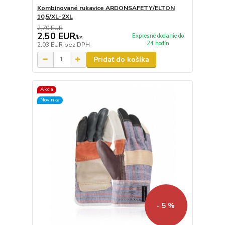
Kombinované rukavice ARDONSAFETY/ELTON
10,5/XL-2XL
2,70 EUR
2,50 EUR
Expresné dodanie do
/
ks
24 hodín
2,03 EUR
bez DPH
Pridať do košíka
Akcia
Novinka
- 5 %