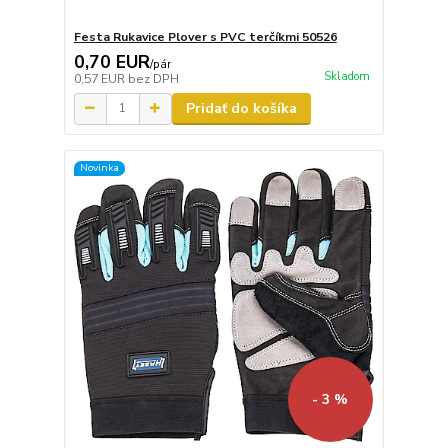
Festa Rukavice Plover s PVC terčíkmi 50526
0,70 EUR
/
pár
Skladom
0,57 EUR
bez DPH
Pridať do košíka
Novinka
- 3 %