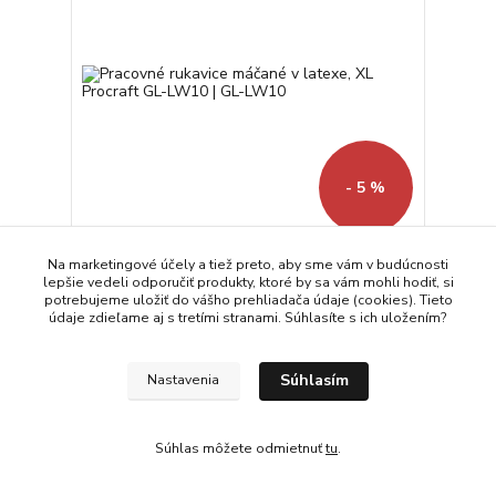
- 5 %
Pracovné rukavice máčané v latexe, XL Procraft
Na marketingové účely a tiež preto, aby sme vám v budúcnosti
GL-LW10 | GL-LW10
lepšie vedeli odporučiť produkty, ktoré by sa vám mohli hodiť, si
potrebujeme uložiť do vášho prehliadača údaje (cookies). Tieto
0,95 EUR
údaje zdieľame aj s tretími stranami. Súhlasíte s ich uložením?
0,90 EUR
Skladom
0,73 EUR
bez DPH
Pridať do košíka
Súhlasím
Nastavenia
Súhlas môžete odmietnuť
tu
.
Načítať ďalšie produkty (26)
strana
z 2
ďalšie