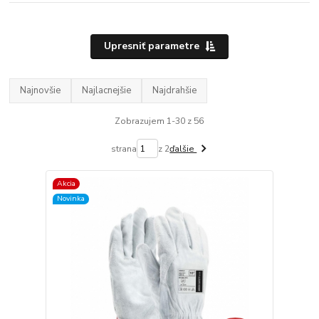
Upresniť parametre
Najnovšie
Najlacnejšie
Najdrahšie
Zobrazujem 1-30 z 56
strana
z 2
ďalšie
Akcia
Novinka