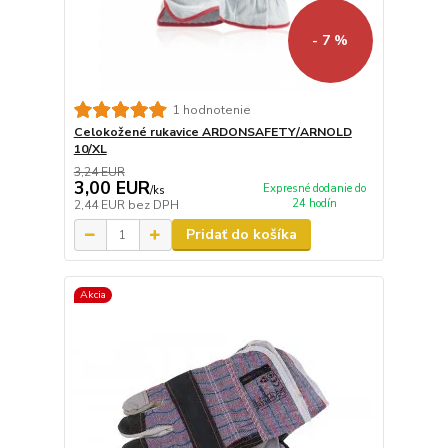
- 7 %
1 hodnotenie
Celokožené rukavice ARDONSAFETY/ARNOLD
10/XL
3,24 EUR
3,00 EUR
Expresné dodanie do
/
ks
24 hodín
2,44 EUR
bez DPH
Pridať do košíka
Akcia