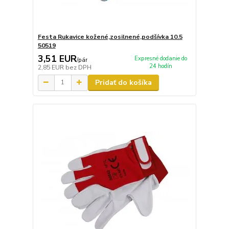
Festa Rukavice kožené,zosilnené,podšívka 10.5
50519
3,51 EUR
Expresné dodanie do
/
pár
24 hodín
2,85 EUR
bez DPH
Pridať do košíka