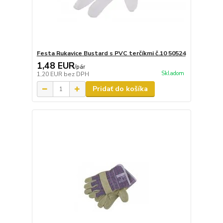
Festa Rukavice Bustard s PVC terčíkmi č.10 50524
1,48 EUR
/
pár
Skladom
1,20 EUR
bez DPH
Pridať do košíka