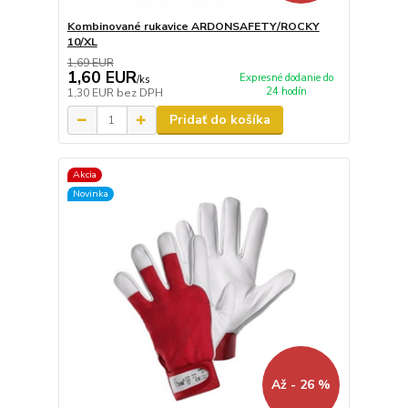
Kombinované rukavice ARDONSAFETY/ROCKY
10/XL
1,69 EUR
1,60 EUR
Expresné dodanie do
/
ks
24 hodín
1,30 EUR
bez DPH
Pridať do košíka
Akcia
Novinka
Až - 26 %