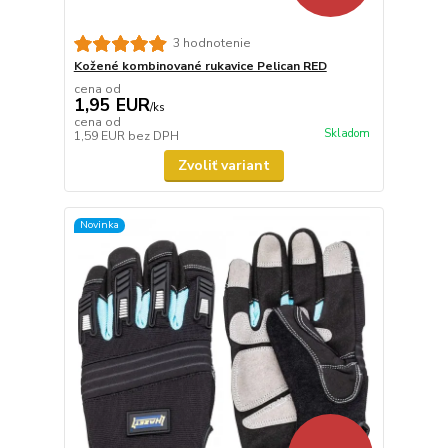
3 hodnotenie
Kožené kombinované rukavice Pelican RED
cena od
1,95 EUR
/
ks
cena od
Skladom
1,59 EUR
bez DPH
Zvoliť variant
Novinka