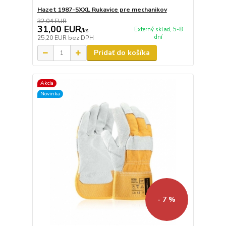
Hazet 1987-5XXL Rukavice pre mechanikov
32,04 EUR
31,00 EUR
Externý sklad, 5-8
/
ks
dní
25,20 EUR
bez DPH
Pridať do košíka
Akcia
Novinka
- 7 %