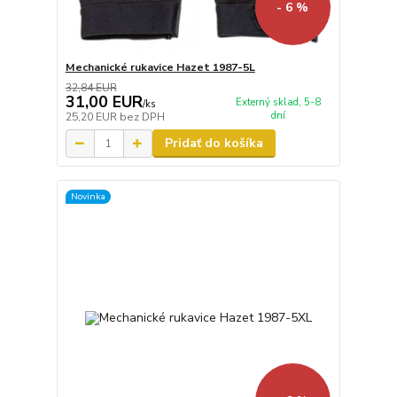
- 6 %
Mechanické rukavice Hazet 1987-5L
32,84 EUR
31,00 EUR
Externý sklad, 5-8
/
ks
dní
25,20 EUR
bez DPH
Pridať do košíka
Novinka