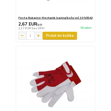
Festa Rukavice Mechanik bavlna/koža veľ.10 50542
2,67 EUR
/
pár
Skladom
2,17 EUR
bez DPH
Pridať do košíka