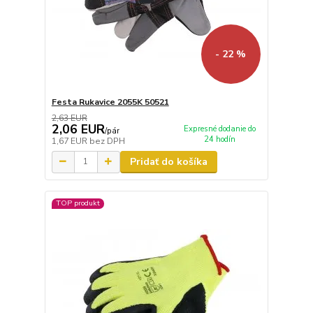
- 22 %
Festa Rukavice 2055K 50521
2,63 EUR
2,06 EUR
Expresné dodanie do
/
pár
24 hodín
1,67 EUR
bez DPH
Pridať do košíka
TOP produkt