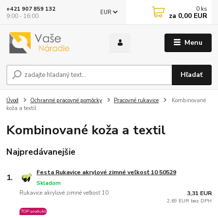
0
ks
+421 907 859 132
EUR
za
0,00 EUR
9:00 - 16:00
Menu
Hľadať
Úvod
Ochranné pracovné pomôcky
Pracovné rukavice
Kombinované
koža a textil
Kombinované koža a textil
Najpredávanejšie
Festa Rukavice akrylové zimné veľkosť 10 50529
1.
Skladom
Rukavice akrylové zimné veľkosť 10
3,31 EUR
2,69 EUR bez DPH
TOP produkt