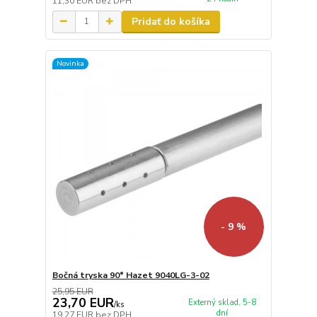
11,30 EUR
bez DPH
Pridať do košíka
Novinka
- 9 %
Bočná tryska 90° Hazet 9040LG-3-02
25,95 EUR
23,70 EUR
Externý sklad, 5-8
/
ks
dní
19,27 EUR
bez DPH