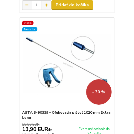
Pridať do košíka
Akcia
Novinka
- 30 %
ASTA S-90339 – Ofukovacia pištoľ 1020 mm Extra
Long
19,90 EUR
13,90 EUR
Expresné dodanie do
/
ks
24 hodín