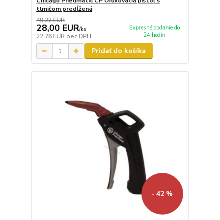
Chicago Pneumatic CP Ofukovacia pištoľ s
tlmičom predĺžená
49,22 EUR
28,00 EUR
Expresné dodanie do
/
ks
24 hodín
22,76 EUR
bez DPH
Pridať do košíka
- 42 %