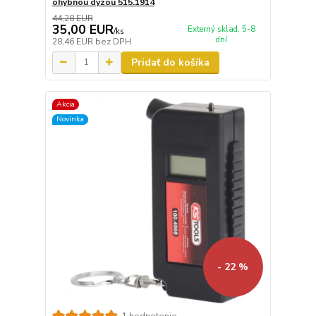
ohybnou dýzou 515.1914
44,28 EUR
35,00 EUR
Externý sklad, 5-8
/
ks
dní
28,46 EUR
bez DPH
Pridať do košíka
Akcia
Novinka
- 22 %
1 hodnotenie