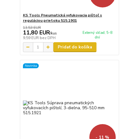
KS Tools Pneumatická vyfukovacia pištoľ s
reguláciou prietoku 515.1901
13,53 EUR
11,80 EUR
Externý sklad, 5-8
/
kus
dní
9,59 EUR
bez DPH
Pridať do košíka
Novinka
- 11 %