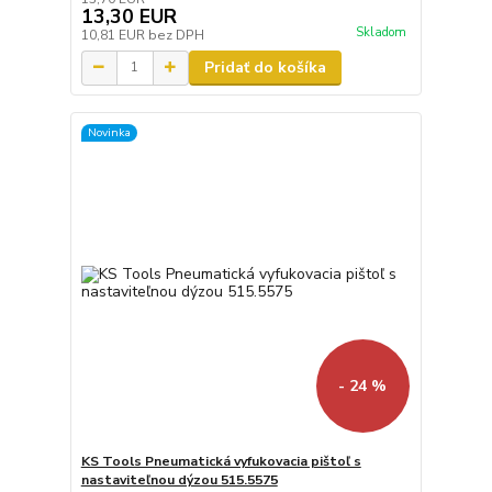
13,30 EUR
Skladom
10,81 EUR
bez DPH
Pridať do košíka
Novinka
- 24 %
KS Tools Pneumatická vyfukovacia pištoľ s
nastaviteľnou dýzou 515.5575