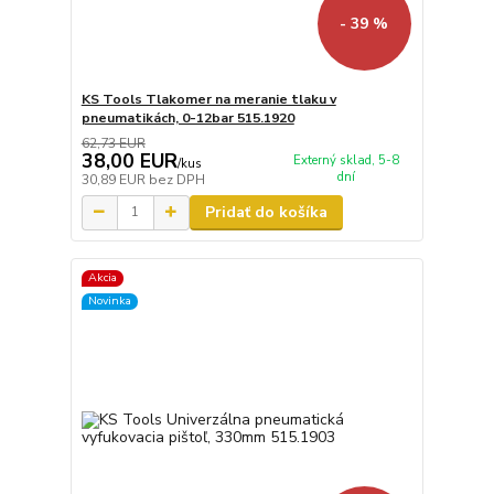
- 39 %
KS Tools Tlakomer na meranie tlaku v
pneumatikách, 0-12bar 515.1920
62,73 EUR
38,00 EUR
Externý sklad, 5-8
/
kus
dní
30,89 EUR
bez DPH
Pridať do košíka
Akcia
Novinka