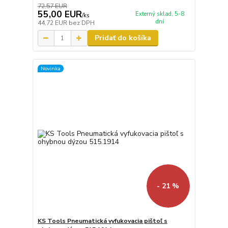
72,57 EUR
55,00 EUR
Externý sklad, 5-8
/
ks
dní
44,72 EUR
bez DPH
Pridať do košíka
Novinka
- 21 %
KS Tools Pneumatická vyfukovacia pištoľ s