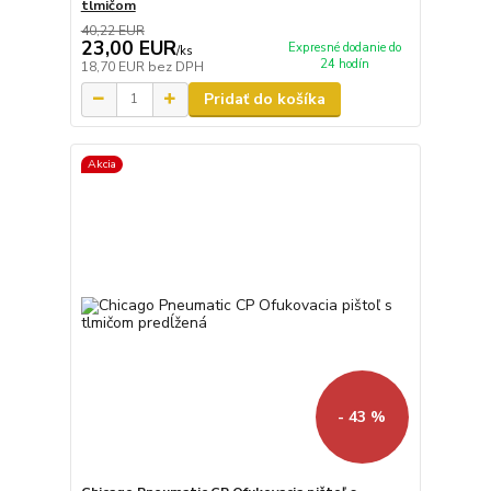
tlmičom
40,22 EUR
23,00 EUR
Expresné dodanie do
/
ks
24 hodín
18,70 EUR
bez DPH
Pridať do košíka
Akcia
- 43 %