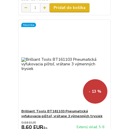
Pridať do košíka
Novinka
- 13 %
Brilliant Tools BT161103 Pneumatická
vyfukovacia pištoľ, vrátane 3 výmenných trysiek
9,84 EUR
8,60 EUR
Externý sklad, 5-8
/
ks