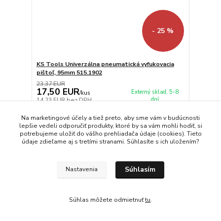
- 25 %
KS Tools Univerzálna pneumatická vyfukovacia
pištoľ, 95mm 515.1902
23,37 EUR
17,50 EUR
Externý sklad, 5-8
/
kus
dní
14,23 EUR
bez DPH
Pridať do košíka
Na marketingové účely a tiež preto, aby sme vám v budúcnosti
lepšie vedeli odporučiť produkty, ktoré by sa vám mohli hodiť, si
potrebujeme uložiť do vášho prehliadača údaje (cookies). Tieto
údaje zdieľame aj s tretími stranami. Súhlasíte s ich uložením?
Načítať ďalšie produkty (30)
strana
z 4
ďalšie
Súhlasím
Nastavenia
Súhlas môžete odmietnuť
tu
.