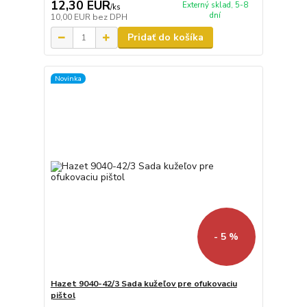
12,30 EUR
Externý sklad, 5-8
/
ks
dní
10,00 EUR
bez DPH
Pridať do košíka
Novinka
- 5 %
Hazet 9040-42/3 Sada kužeľov pre ofukovaciu
pištol