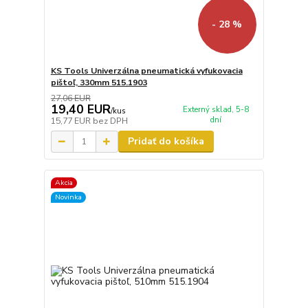
- 28 %
KS Tools Univerzálna pneumatická vyfukovacia
pištoľ, 330mm 515.1903
27,06 EUR
19,40 EUR
Externý sklad, 5-8
/
kus
dní
15,77 EUR
bez DPH
Pridať do košíka
Akcia
Novinka