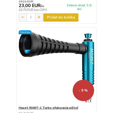
24,11 EUR
23,00 EUR
Externý sklad, 5-8
/
ks
dní
18,70 EUR
bez DPH
Pridať do košíka
Novinka
- 9 %
Hazet 9040T-1 Turbo ofukovacia pištoľ