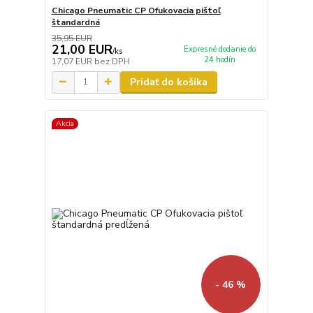
Chicago Pneumatic CP Ofukovacia pištoľ
štandardná
35,95 EUR
21,00 EUR
Expresné dodanie do
/
ks
24 hodín
17,07 EUR
bez DPH
Pridať do košíka
Akcia
- 46 %