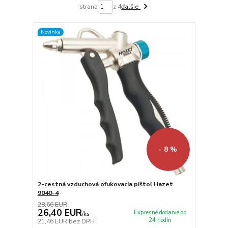
strana
z 4
ďalšie
Novinka
- 8 %
2-cestná vzduchová ofukovacia pištoľ Hazet
9040-4
28,66 EUR
26,40 EUR
Expresné dodanie do
/
ks
24 hodín
21,46 EUR
bez DPH