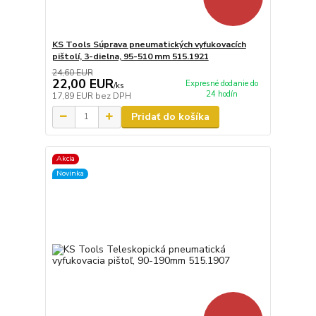
KS Tools Súprava pneumatických vyfukovacích
pištolí, 3-dielna, 95-510 mm 515.1921
24,60 EUR
22,00 EUR
Expresné dodanie do
/
ks
24 hodín
17,89 EUR
bez DPH
Pridať do košíka
Akcia
Novinka