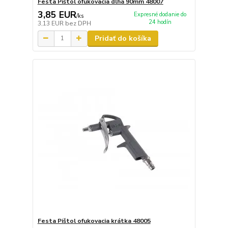
Festa Pištol ofukovacia dlhá 90mm 48007
3,85 EUR
Expresné dodanie do
/
ks
24 hodín
3,13 EUR
bez DPH
Pridať do košíka
Festa Pištol ofukovacia krátka 48005