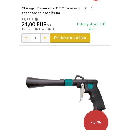
Chicago Pneumatic CP Ofukovacia pištoľ
štandardná predĺžená
38,88 EUR
21,00 EUR
Externý sklad, 5-8
/
ks
dní
17,07 EUR
bez DPH
Pridať do košíka
- 3 %