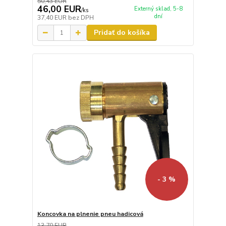
50,43 EUR
46,00 EUR
Externý sklad, 5-8
/
ks
dní
37,40 EUR
bez DPH
Pridať do košíka
- 3 %
Koncovka na plnenie pneu hadicová
13,70 EUR