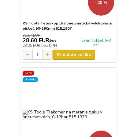
- 20 %
KS Tools Teleskopická pneumatická vyfukovacia
pištoľ, 90-190mm 515.1907
35,67 EUR
28,60 EUR
Externý sklad, 5-8
/
kus
dní
23,25 EUR
bez DPH
Pridať do košíka
Akcia
Novinka