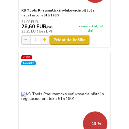
KS Tools Pneumatická vyfukovacia pištoľ s
nadstavcom 515.1930
31,98 EUR
28,60 EUR
Externý sklad, 5-8
/
kus
dní
23,25 EUR
bez DPH
Pridať do košíka
Akcia
Novinka
- 13 %