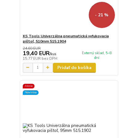
- 21 %
KS Tools Univerzálna pneumatická vyfukovacia
pištoľ, 510mm 515.1904
24,60 EUR
19,40 EUR
Externý sklad, 5-8
/
kus
dní
15,77 EUR
bez DPH
Pridať do košíka
Akcia
Novinka