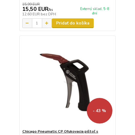
15,99 EUR
15,50 EUR
Externý sklad, 5-8
/
ks
dní
12,60 EUR
bez DPH
Pridať do košíka
- 43 %
Chicago Pneumatic CP Ofukovacia pištoľ s