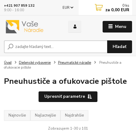
0
ks
+421 907 859 132
EUR
za
0,00 EUR
9:00 - 16:00
Menu
Hľadať
Úvod
Dielenské vybavenie
Pneumatické náradie
Pneuhustiče a
ofukovacie pištole
Pneuhustiče a ofukovacie pištole
Upresniť parametre
Najnovšie
Najlacnejšie
Najdrahšie
Zobrazujem 1-30 z 101