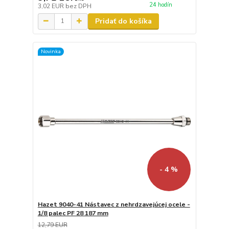
24 hodín
3,02 EUR
bez DPH
Pridať do košíka
Novinka
- 4 %
Hazet 9040-41 Nástavec z nehrdzavejúcej ocele -
1/8 palec PF 28 187 mm
12,79 EUR