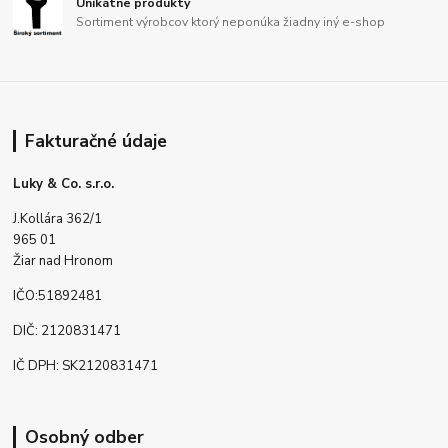
Unikátne produkty
Sortiment výrobcov ktorý neponúka žiadny iný e-shop
Fakturačné údaje
Luky & Co. s.r.o.
J.Kollára 362/1
965 01
Žiar nad Hronom
IČO:51892481
DIČ: 2120831471
IČ DPH: SK2120831471
Osobný odber