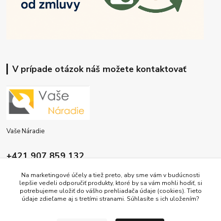
V prípade otázok náš možete kontaktovať
Vaše Náradie
+421 907 859 132
9:00 - 16:00
Na marketingové účely a tiež preto, aby sme vám v budúcnosti
lepšie vedeli odporučiť produkty, ktoré by sa vám mohli hodiť, si
info@vasenaradie.sk
potrebujeme uložiť do vášho prehliadača údaje (cookies). Tieto
údaje zdieľame aj s tretími stranami. Súhlasíte s ich uložením?