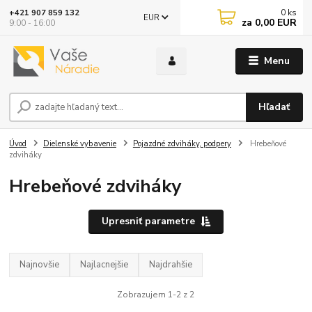
0
ks
+421 907 859 132
EUR
za
0,00 EUR
9:00 - 16:00
Menu
Hľadať
Úvod
Dielenské vybavenie
Pojazdné zdviháky, podpery
Hrebeňové
zdviháky
Hrebeňové zdviháky
Upresniť parametre
Najnovšie
Najlacnejšie
Najdrahšie
Zobrazujem 1-2 z 2