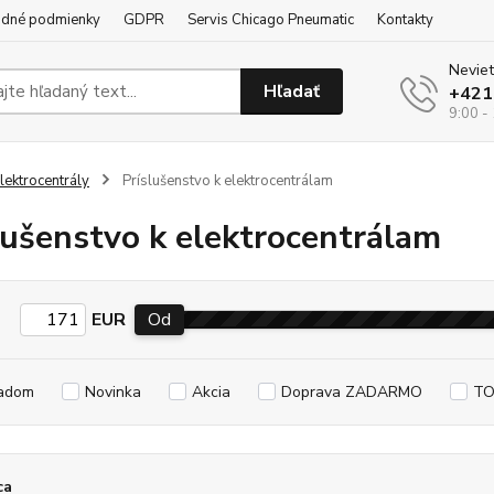
dné podmienky
GDPR
Servis Chicago Pneumatic
Kontakty
Neviet
Hľadať
+421
9:00 -
lektrocentrály
Príslušenstvo k elektrocentrálam
lušenstvo k elektrocentrálam
EUR
Od
adom
Novinka
Akcia
Doprava ZADARMO
TO
ca