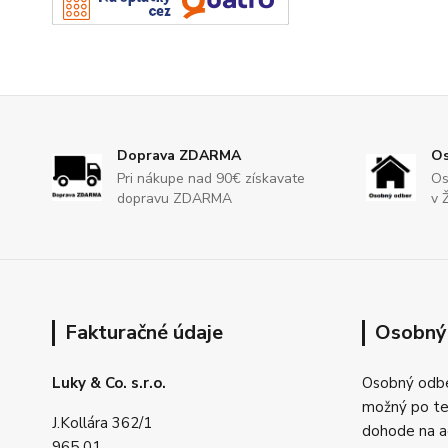
Doprava ZDARMA
Os
Pri nákupe nad 90€ získavate
Os
dopravu ZDARMA
v 
Fakturačné údaje
Osobný
Luky & Co. s.r.o.
Osobný odbe
možný po tel
J.Kollára 362/1
dohode na a
965 01