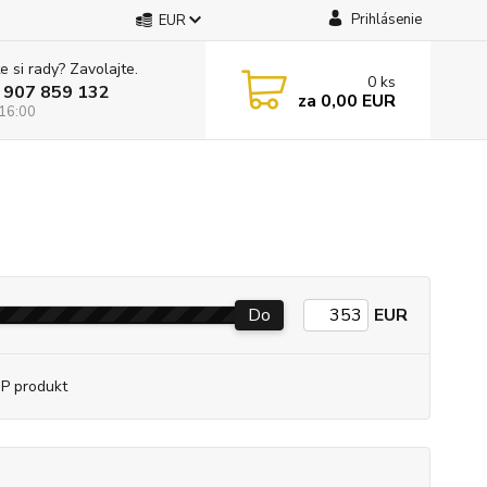
Prihlásenie
EUR
e si rady? Zavolajte.
0
ks
 907 859 132
za
0,00 EUR
 16:00
Do
EUR
P produkt