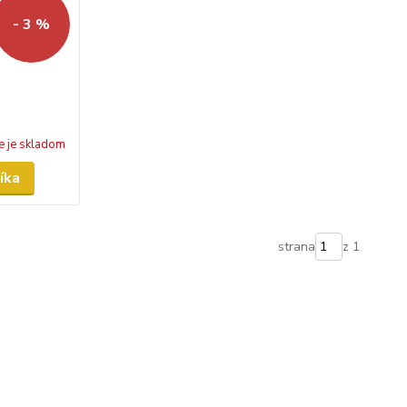
- 3 %
e je skladom
íka
strana
z 1