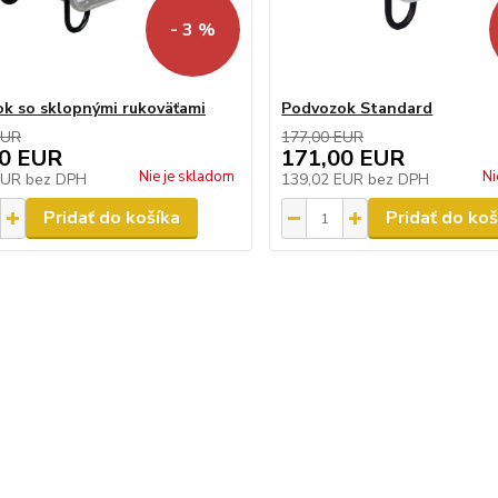
- 3 %
k so sklopnými rukoväťami
Podvozok Standard
EUR
177,00 EUR
00 EUR
171,00 EUR
Nie je skladom
Ni
EUR
bez DPH
139,02 EUR
bez DPH
Pridať do košíka
Pridať do koš