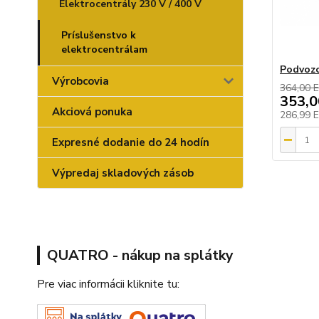
Elektrocentrály 230 V / 400 V
Príslušenstvo k
elektrocentrálam
Podvozo
Výrobcovia
364,00 
353,
Akciová ponuka
286,99 
Expresné dodanie do 24 hodín
Výpredaj skladových zásob
QUATRO - nákup na splátky
Pre viac informácii kliknite tu: