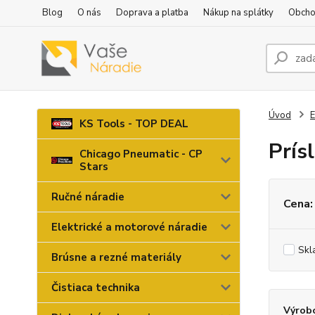
Blog
O nás
Doprava a platba
Nákup na splátky
Obcho
Úvod
E
KS Tools - TOP DEAL
Prís
Chicago Pneumatic - CP
Stars
Ručné náradie
Cena:
Elektrické a motorové náradie
Skl
Brúsne a rezné materiály
Čistiaca technika
Výrob