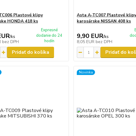
TC006 Plastové klipy
Asta A-TC007 Plastové klip
ske HONDA 418 ks
karosárske NISSAN 408 ks
Expresné
EUR
9,90 EUR
dodanie do 24
dod
/
ks
/
ks
hodín
R
bez DPH
8,05 EUR
bez DPH
Pridať do košíka
Pridať do koš
Novinka