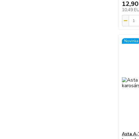
12,90
10,49 E
Novinka
Asta A-