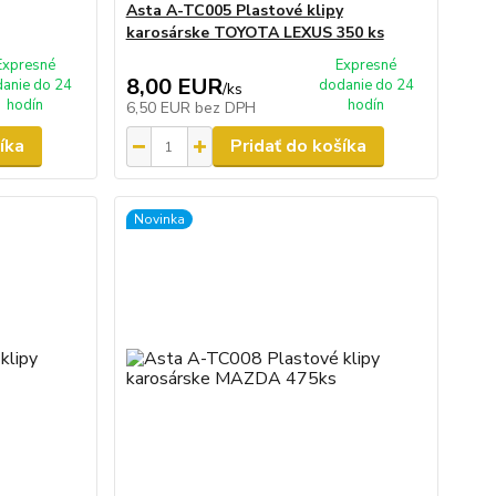
Asta A-TC005 Plastové klipy
karosárske TOYOTA LEXUS 350 ks
Expresné
Expresné
8,00 EUR
anie do 24
dodanie do 24
/
ks
hodín
hodín
6,50 EUR
bez DPH
íka
Pridať do košíka
Novinka