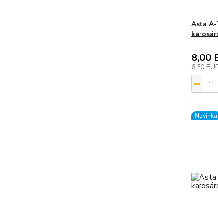
Asta A-
karosár
8,00 
6,50 EU
Novinka