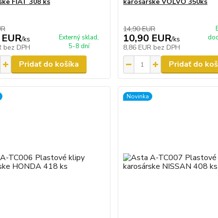
ske FIAT 308 ks
karosárske VOLVO 350ks
UR
14,90 EUR
 EUR
10,90 EUR
Externý sklad,
dod
/
ks
/
ks
5-8 dní
R
bez DPH
8,86 EUR
bez DPH
Pridať do košíka
Pridať do koš
Novinka