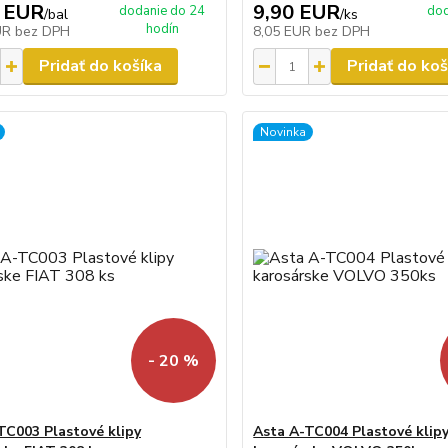
 EUR
9,90 EUR
dodanie do 24
dod
/
bal
/
ks
hodín
UR
bez DPH
8,05 EUR
bez DPH
Pridať do košíka
Pridať do koš
Novinka
- 20 %
TC003 Plastové klipy
Asta A-TC004 Plastové klip