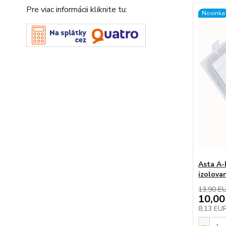
Pre viac informácii kliknite tu:
Novinka
Asta A-
izolova
13,90 E
10,00
8,13 EU