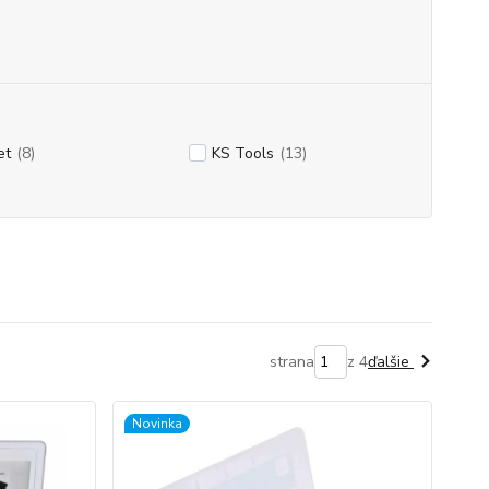
et
(8)
KS Tools
(13)
strana
z 4
ďalšie
Novinka