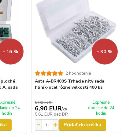
- 16 %
- 30 %
2 hodnotenie
 ploché
Asta A-BR400S Trhacie nity sada
0 A, sada
hliník-oceľ rôzne veľkosti 400 ks
Expresné
9,90 EUR
Expresné
6,90 EUR
anie do 24
dodanie do 24
/
ks
hodín
hodín
5,61 EUR
bez DPH
íka
Pridať do košíka