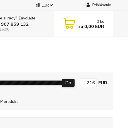
Prihlásenie
EUR
e si rady? Zavolajte.
0
ks
 907 859 132
za
0,00 EUR
 16:00
Do
EUR
P produkt