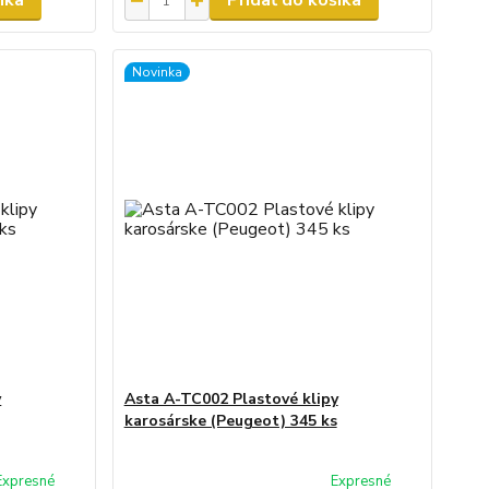
íka
Pridať do košíka
Novinka
y
Asta A-TC002 Plastové klipy
karosárske (Peugeot) 345 ks
Expresné
Expresné