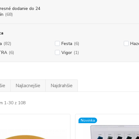
resné dodanie do 24
ín
(68)
ca
a
(82)
Festa
(6)
Haz
TRA
(6)
Vigor
(1)
šie
Najlacnejšie
Najdrahšie
m 1-30 z 108
Novinka