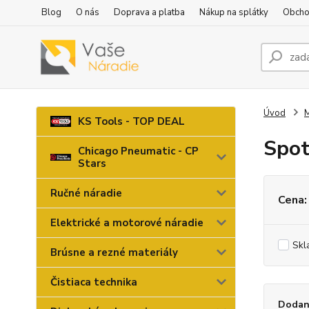
Blog
O nás
Doprava a platba
Nákup na splátky
Obcho
Úvod
M
KS Tools - TOP DEAL
Spot
Chicago Pneumatic - CP
Stars
Ručné náradie
Cena:
Elektrické a motorové náradie
Skl
Brúsne a rezné materiály
Čistiaca technika
Dodan