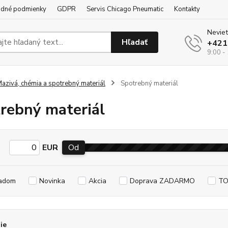
dné podmienky
GDPR
Servis Chicago Pneumatic
Kontakty
Neviet
Hľadať
+421
9:00 -
azivá, chémia a spotrebný materiál
Spotrebný materiál
rebný materiál
EUR
Od
adom
Novinka
Akcia
Doprava ZADARMO
TO
ie