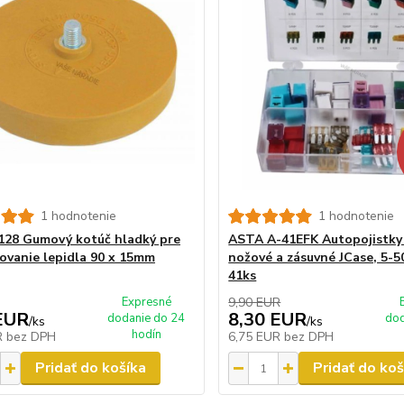
1 hodnotenie
1 hodnotenie
128 Gumový kotúč hladký pre
ASTA A-41EFK Autopojistky
ovanie lepidla 90 x 15mm
nožové a zásuvné JCase, 5-5
41ks
Expresné
9,90 EUR
EUR
8,30 EUR
dodanie do 24
dod
/
ks
/
ks
hodín
R
bez DPH
6,75 EUR
bez DPH
Pridať do košíka
Pridať do koš