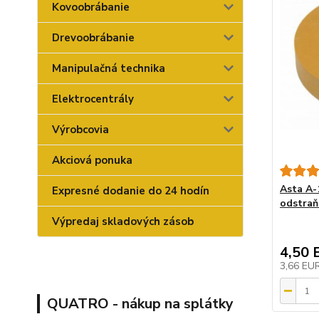
Kovoobrábanie
Drevoobrábanie
Manipulačná technika
Elektrocentrály
Výrobcovia
Akciová ponuka
Asta A-
Expresné dodanie do 24 hodín
odstraň
Výpredaj skladových zásob
4,50 
3,66 EU
QUATRO - nákup na splátky