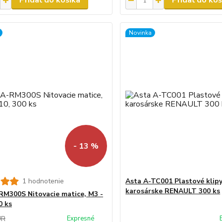
Pridať do košíka
Pridať do koš
Novinka
- 13 %
1 hodnotenie
Asta A-TC001 Plastové klip
karosárske RENAULT 300 ks
RM300S Nitovacie matice, M3 -
0 ks
UR
Expresné