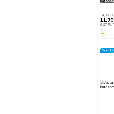
karosár
14,90 E
11,90
9,67 EU
Novinka