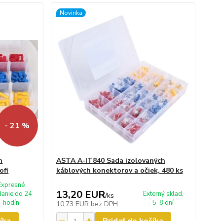
Novinka
- 21 %
h
ASTA A-IT840 Sada izolovaných
ofi
káblových konektorov a očiek, 480 ks
Expresné
13,20 EUR
anie do 24
Externý sklad,
/
ks
hodín
5-8 dní
10,73 EUR
bez DPH