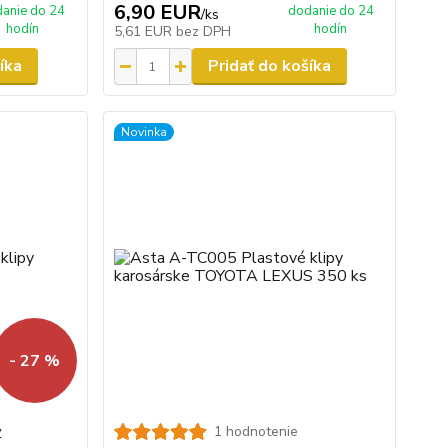
6,90 EUR
anie do 24
dodanie do 24
/
ks
hodín
hodín
5,61 EUR
bez DPH
íka
Pridať do košíka
Novinka
- 27 %
y
1 hodnotenie