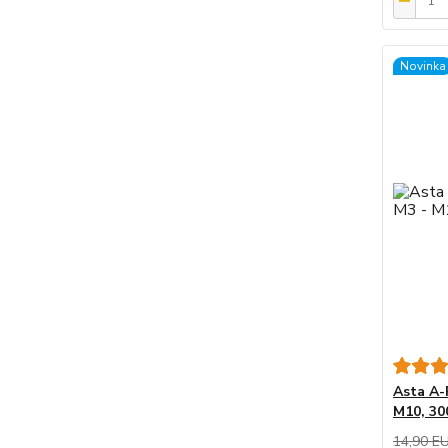
Novinka
Asta A-
M10, 30
14,90 E