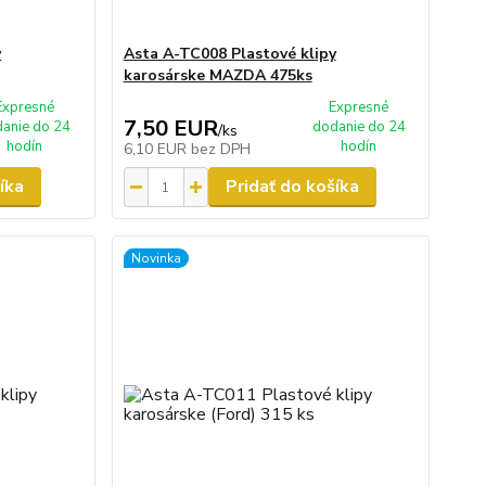
y
Asta A-TC008 Plastové klipy
karosárske MAZDA 475ks
Expresné
Expresné
7,50 EUR
anie do 24
dodanie do 24
/
ks
hodín
hodín
6,10 EUR
bez DPH
íka
Pridať do košíka
Novinka