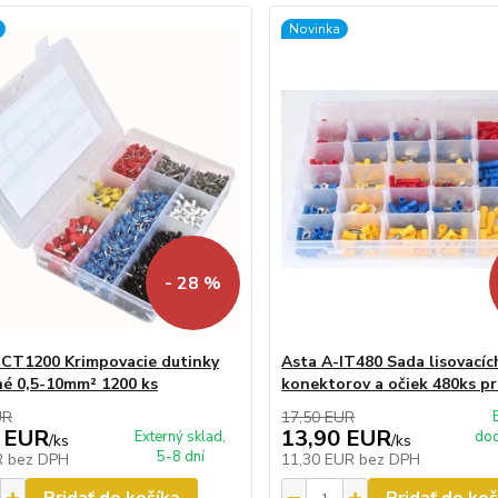
Novinka
- 28 %
ICT1200 Krimpovacie dutinky
Asta A-IT480 Sada lisovacíc
né 0,5-10mm² 1200 ks
konektorov a očiek 480ks pr
UR
17,50 EUR
 EUR
13,90 EUR
Externý sklad,
dod
/
ks
/
ks
5-8 dní
R
bez DPH
11,30 EUR
bez DPH