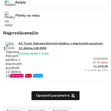
Rašple
Pilníky na reťaz
Najpredávanejšie
KS Tools Súprava ihlových pilníkov s plastovým puzdrom,
1.
12-dielna 140.3050
Externý sklad, 5-8 dní
13,53 EUR
17 % zľava
11,20 EUR
9,11 EUR bez DPH
TOP produkt
Akcia
Novinka
Upresniť parametre