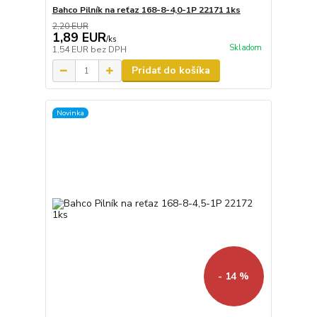
Bahco Pilník na reťaz 168-8-4,0-1P 22171 1ks
2,20 EUR
1,89 EUR
/
ks
Skladom
1,54 EUR
bez DPH
Pridať do košíka
Novinka
- 14 %