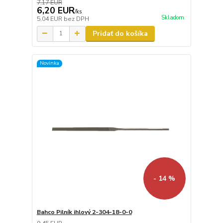
7,17 EUR
6,20 EUR
/
ks
Skladom
5,04 EUR
bez DPH
Pridať do košíka
Novinka
- 14 %
Bahco Pilník ihlový 2-304-18-0-0