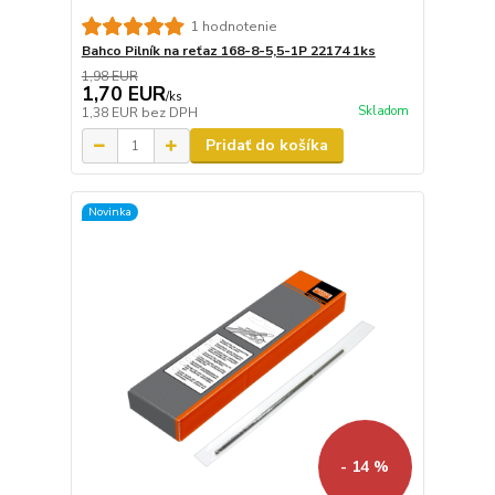
1 hodnotenie
Bahco Pilník na reťaz 168-8-5,5-1P 22174 1ks
1,98 EUR
1,70 EUR
/
ks
Skladom
1,38 EUR
bez DPH
Pridať do košíka
Novinka
- 14 %