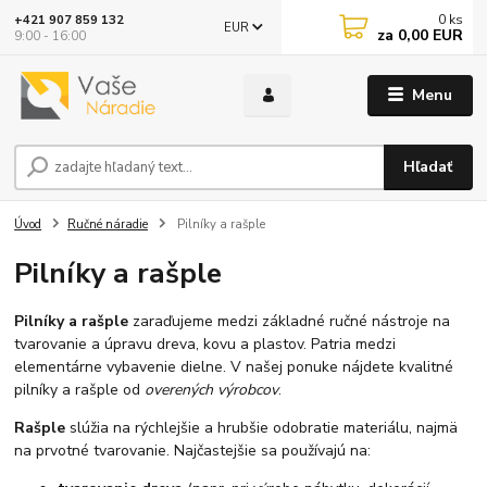
0
ks
+421 907 859 132
EUR
za
0,00 EUR
9:00 - 16:00
Menu
Hľadať
Úvod
Ručné náradie
Pilníky a rašple
Pilníky a rašple
Pilníky a rašple
zaraďujeme medzi základné ručné nástroje na
tvarovanie a úpravu dreva, kovu a plastov. Patria medzi
elementárne vybavenie dielne. V našej ponuke nájdete kvalitné
pilníky a rašple od
overených výrobcov
.
Rašple
slúžia na rýchlejšie a hrubšie odobratie materiálu, najmä
na prvotné tvarovanie. Najčastejšie sa používajú na: