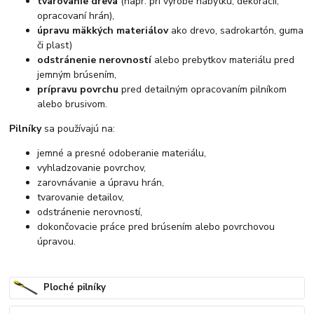
tvarovanie dreva
(napr. pri výrobe nábytku, dekorácií,
opracovaní hrán),
úpravu mäkkých materiálov
ako drevo, sadrokartón, guma
či plast)
odstránenie nerovností
alebo prebytkov materiálu pred
jemným brúsením,
prípravu povrchu
pred detailným opracovaním pilníkom
alebo brusivom.
Pilníky
sa používajú na:
jemné a presné odoberanie materiálu,
vyhladzovanie povrchov,
zarovnávanie a úpravu hrán,
tvarovanie detailov,
odstránenie nerovností,
dokončovacie práce pred brúsením alebo povrchovou
úpravou.
Ploché pilníky