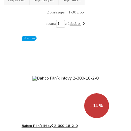
Najnovšie
Najlacnejšie
Najdrahšie
Zobrazujem 1-30 z 55
strana
z 2
ďalšie
Novinka
- 14 %
Bahco Pilník ihlový 2-300-18-2-0