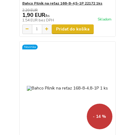
Bahco Pilník na reťaz 168-8-4,5-1P 22172 1ks
2,20 EUR
1,90 EUR
/
ks
Skladom
1,54 EUR
bez DPH
Pridať do košíka
Novinka
- 14 %