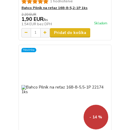
1 hodnotenie
Bahco Pilník na reťaz 168-8-5,2-1P 1ks
2,20 EUR
1,90 EUR
/
ks
Skladom
1,54 EUR
bez DPH
Pridať do košíka
Novinka
- 14 %