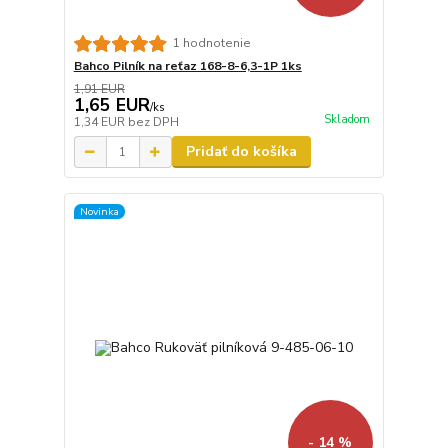
1 hodnotenie
Bahco Pilník na reťaz 168-8-6,3-1P 1ks
1,91 EUR
1,65 EUR
/
ks
Skladom
1,34 EUR
bez DPH
Pridať do košíka
Novinka
- 14 %