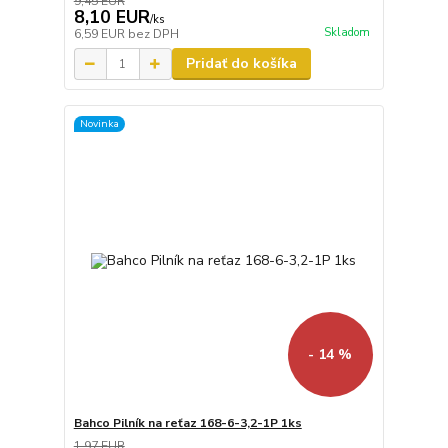
9,45 EUR
8,10 EUR
/
ks
Skladom
6,59 EUR
bez DPH
Pridať do košíka
Novinka
- 14 %
Bahco Pilník na reťaz 168-6-3,2-1P 1ks
1,97 EUR