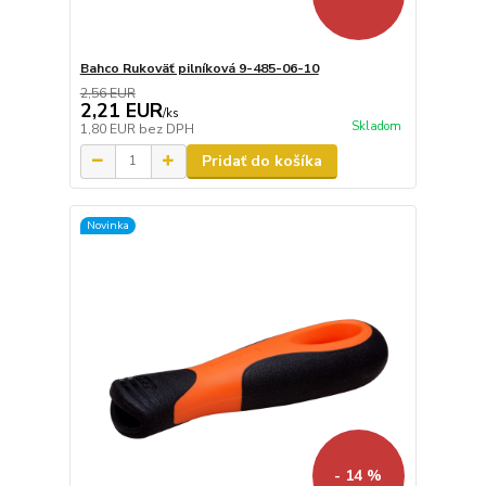
Bahco Rukoväť pilníková 9-485-06-10
2,56 EUR
2,21 EUR
/
ks
Skladom
1,80 EUR
bez DPH
Pridať do košíka
Novinka
- 14 %