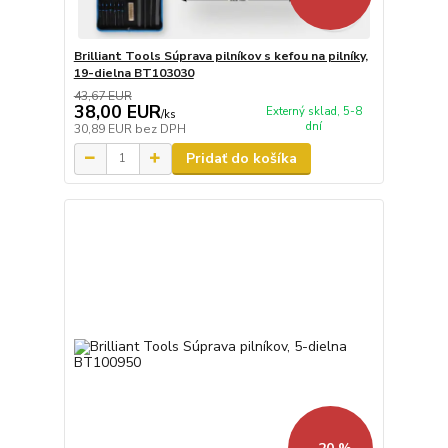
Brilliant Tools Súprava pilníkov s kefou na pilníky,
19-dielna BT103030
43,67 EUR
38,00 EUR
Externý sklad, 5-8
/
ks
dní
30,89 EUR
bez DPH
Pridať do košíka