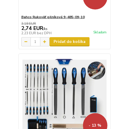
Bahco Rukoväť pilníková 9-485-09-10
3,18 EUR
2,74 EUR
/
ks
Skladom
2,23 EUR
bez DPH
Pridať do košíka
- 13 %