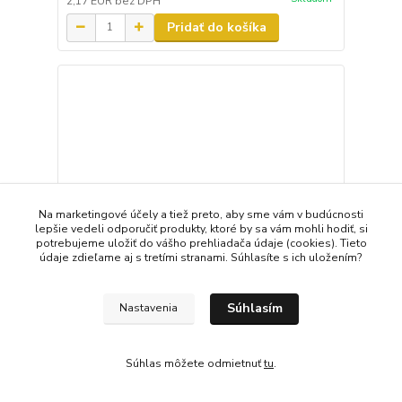
2,17 EUR
bez DPH
Pridať do košíka
Na marketingové účely a tiež preto, aby sme vám v budúcnosti
lepšie vedeli odporučiť produkty, ktoré by sa vám mohli hodiť, si
potrebujeme uložiť do vášho prehliadača údaje (cookies). Tieto
údaje zdieľame aj s tretími stranami. Súhlasíte s ich uložením?
Súhlasím
Nastavenia
FESTA Rašpla kruhová 300mm 22198
Súhlas môžete odmietnuť
tu
.
3,65 EUR
/
ks
Skladom
2,97 EUR
bez DPH