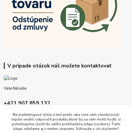
V prípade otázok náš možete kontaktovať
Vaše Náradie
+421 907 859 132
9:00 - 16:00
Na marketingové účely a tiež preto, aby sme vám v budúcnosti
lepšie vedeli odporučiť produkty, ktoré by sa vám mohli hodiť, si
info@vasenaradie.sk
potrebujeme uložiť do vášho prehliadača údaje (cookies). Tieto
údaje zdieľame aj s tretími stranami. Súhlasíte s ich uložením?