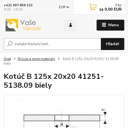
0
ks
+421 907 859 132
EUR
za
0,00 EUR
9:00 - 16:00
Menu
Hľadať
Úvod
Brúsne a rezné materiály
Kotúč B 125x 20x20 41251-5138.09
biely
Kotúč B 125x 20x20 41251-
5138.09 biely