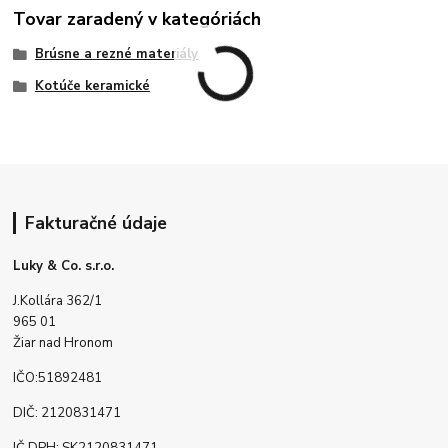
Tovar zaradený v kategóriách
Brúsne a rezné materiály
Kotúče keramické
Fakturačné údaje
Luky & Co. s.r.o.
J.Kollára 362/1
965 01
Žiar nad Hronom
IČO:51892481
DIČ: 2120831471