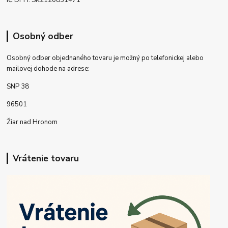
IČ DPH: SK2120831471
Osobný odber
Osobný odber objednaného tovaru je možný po telefonickej alebo
mailovej dohode na adrese:
SNP 38
96501
Žiar nad Hronom
Vrátenie tovaru