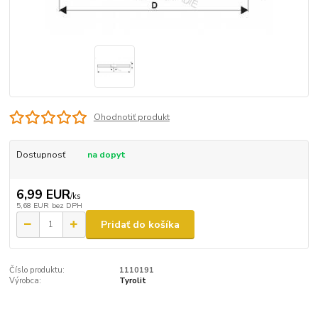
Ohodnotiť produkt
Dostupnosť
na dopyt
6,99 EUR
/
ks
5,68 EUR
bez DPH
Pridať do košíka
Číslo produktu:
1110191
Výrobca:
Tyrolit