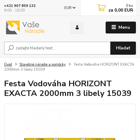
0
ks
+421 907 859 132
EUR
za
0,00 EUR
9:00 - 16:00
Menu
Hľadať
Úvod
Stavebné náradie a pomôcky
Festa Vodováha HORIZONT EXACTA
2000mm 3 libely 15039
Festa Vodováha HORIZONT
EXACTA 2000mm 3 libely 15039