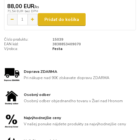
88,00 EUR
/
ks
71,54 EUR
bez DPH
Pridať do košíka
Číslo produktu:
15039
EAN kód:
3838853409070
Výrobca:
Festa
Doprava ZDARMA
Pri nákupe nad 90€ získavate dopravu ZDARMA
Osobný odber
Osobný odber objednaného tovaru v Žiari nad Hronom
Najvýhodnejšie ceny
V našej ponuke nájdete produkty za najvýhodnejšie ceny