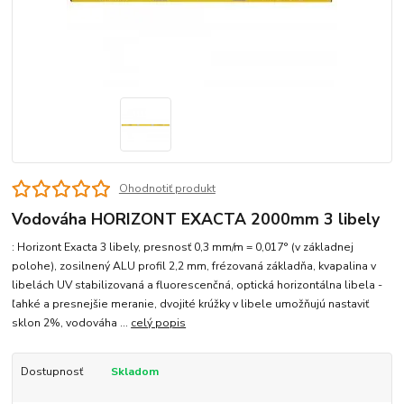
Ohodnotiť produkt
Vodováha HORIZONT EXACTA 2000mm 3 libely
: Horizont Exacta 3 libely, presnosť 0,3 mm/m = 0,017° (v základnej
polohe), zosilnený ALU profil 2,2 mm, frézovaná základňa, kvapalina v
libelách UV stabilizovaná a fluorescenčná, optická horizontálna libela -
ľahké a presnejšie meranie, dvojité krúžky v libele umožňujú nastaviť
sklon 2%, vodováha ...
celý popis
Dostupnosť
Skladom