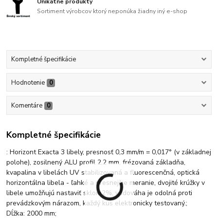
Unikátne produkty
Sortiment výrobcov ktorý neponúka žiadny iný e-shop
Kompletné špecifikácie
Hodnotenie
0
Komentáre
0
Kompletné špecifikácie
: Horizont Exacta 3 libely, presnosť 0,3 mm/m = 0,017° (v základnej
polohe), zosilnený ALU profil 2,2 mm, frézovaná základňa,
kvapalina v libelách UV stabilizovaná a fluorescenčná, optická
horizontálna libela - ľahké a presnejšie meranie, dvojité krúžky v
libele umožňujú nastaviť sklon 2%, vodováha je odolná proti
prevádzkovým nárazom, každý kus elektronicky testovaný.;
Dĺžka: 2000 mm;