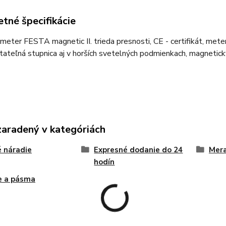
tné špecifikácie
 meter FESTA magnetic II. trieda presnosti, CE - certifikát, mete
itateľná stupnica aj v horších svetelných podmienkach, magnetic
zaradený v kategóriách
 náradie
Expresné dodanie do 24
Mer
hodín
e a pásma