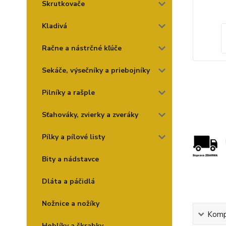
Skrutkovače
Kladivá
Račne a nástrčné kľúče
Sekáče, výsečníky a priebojníky
Pilníky a rašple
Sťahováky, zvierky a zveráky
Pílky a pílové listy
Bity a nádstavce
Dláta a páčidlá
Nožnice a nožíky
Kompl
Hoblíky a škrabky