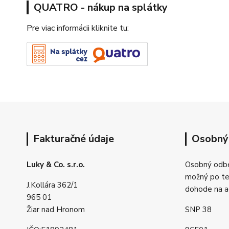
QUATRO - nákup na splátky
Pre viac informácii kliknite tu:
Fakturačné údaje
Osobný
Luky & Co. s.r.o.
Osobný odbe
možný po tel
J.Kollára 362/1
dohode na a
965 01
Žiar nad Hronom
SNP 38