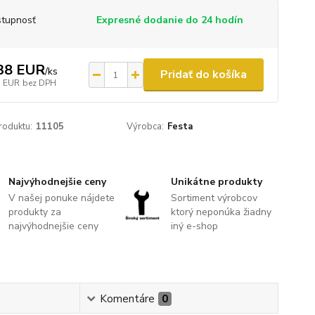
tupnosť
Expresné dodanie do 24 hodín
38 EUR
/
ks
Pridať do košíka
5 EUR
bez DPH
roduktu:
11105
Výrobca:
Festa
Najvýhodnejšie ceny
Unikátne produkty
V našej ponuke nájdete
Sortiment výrobcov
produkty za
ktorý neponúka žiadny
najvýhodnejšie ceny
iný e-shop
Komentáre
0