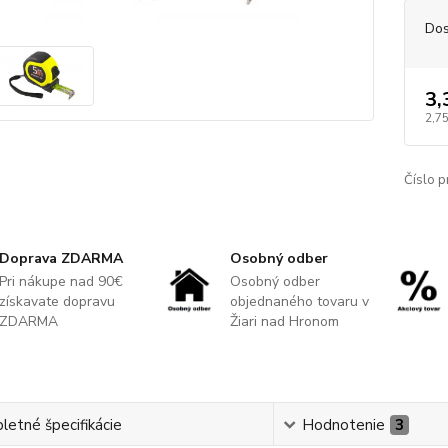
Dos
3,
2,7
Číslo p
Doprava ZDARMA
Osobný odber
Pri nákupe nad 90€
Osobný odber
získavate dopravu
objednaného tovaru v
ZDARMA
Žiari nad Hronom
etné špecifikácie
Hodnotenie
3