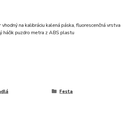
r vhodný na kalibráciu kalená páska, fluorescenčná vrstva
ký háčik puzdro metra z ABS plastu
adlá
Festa