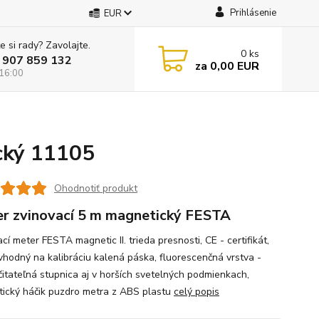
Prihlásenie
EUR
e si rady? Zavolajte.
0
ks
 907 859 132
za
0,00 EUR
 16:00
cký 11105
Ohodnotiť produkt
r zvinovací 5 m magnetický FESTA
cí meter FESTA magnetic II. trieda presnosti, CE - certifikát,
vhodný na kalibráciu kalená páska, fluorescenčná vrstva -
čitateľná stupnica aj v horších svetelných podmienkach,
ický háčik puzdro metra z ABS plastu
celý popis