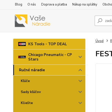
Blog
O nás
Doprava a platba
Nákup na splátky
Obcho
Úvod
R
KS Tools - TOP DEAL
FEST
Chicago Pneumatic - CP
Stars
Ručné náradie
Kľúče
Sady kľúčov
Kliešte