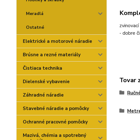
Komple
Meradlá
zvinovací
Ostatné
- dobre č
Elektrické a motorové náradie
Brúsne a rezné materiály
Čistiaca technika
Tovar 
Dielenské vybavenie
Ručné
Záhradné náradie
Stavebné náradie a pomôcky
Metr
Ochranné pracovné pomôcky
Mazivá, chémia a spotrebný