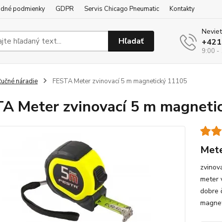
dné podmienky
GDPR
Servis Chicago Pneumatic
Kontakty
Neviet
Hľadať
+421
9:00 -
učné náradie
FESTA Meter zvinovací 5 m magnetický 11105
A Meter zvinovací 5 m magneti
Mete
zvinova
meter 
dobre 
magnet