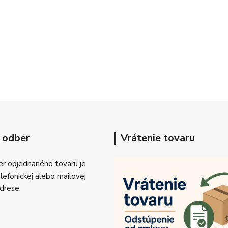
 odber
Vrátenie tovaru
r objednaného tovaru je
efonickej alebo mailovej
drese: