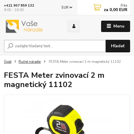
0
ks
+421 907 859 132
EUR
za
0,00 EUR
9:00 - 16:00
Menu
Hľadať
Úvod
Ručné náradie
FESTA Meter zvinovací 2 m magnetický 11102
FESTA Meter zvinovací 2 m
magnetický 11102