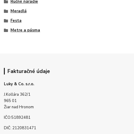
Ručné náradie
Meradlá
Festa
Metre a pásma
Fakturačné údaje
Luky & Co. s.r.o.
J.Kollára 362/1
965 01
Žiar nad Hronom
IČO:51892481
DIČ: 2120831471