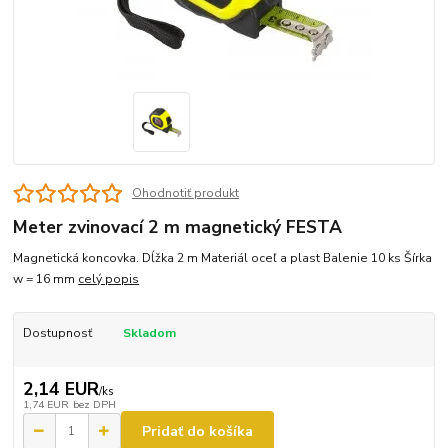
Ohodnotiť produkt
Meter zvinovací 2 m magnetický FESTA
Magnetická koncovka. Dĺžka 2 m Materiál oceľ a plast Balenie 10 ks Šírka
w = 16 mm
celý popis
Dostupnosť
Skladom
2,14 EUR
/
ks
1,74 EUR
bez DPH
Pridať do košíka