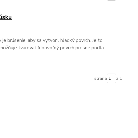
úsku
 je brúsenie, aby sa vytvoril hladký povrch. Je to
umožňuje tvarovať ľubovoľný povrch presne podľa
strana
z 1