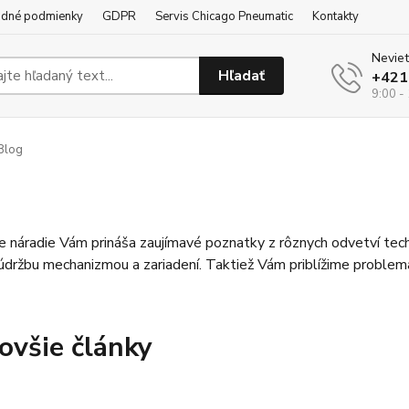
dné podmienky
GDPR
Servis Chicago Pneumatic
Kontakty
Neviet
Hľadať
+421
9:00 -
Blog
e náradie Vám prináša zaujímavé poznatky z rôznych odvetví te
 údržbu mechanizmou a zariadení. Taktiež Vám priblížime pro
ovšie články