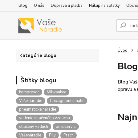
Blog
O nás
Doprava a platba
Nákup na splátky
Obcho
Úvod
Kategórie blogu
Blog
Štítky blogu
Blog Vaš
opravu a
kompresor
Milwaukee
Vaše náradie
Chicago pneumatic
pneumatické náradie
Najn
vedenie stlačeného vzduchu
stlačený vzduch
pneuservis
Vašenáradie
Píly
Prach