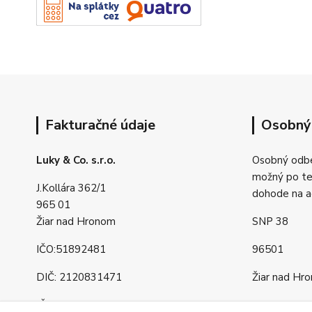
Fakturačné údaje
Osobný
Luky & Co. s.r.o.
Osobný odbe
možný po tel
J.Kollára 362/1
dohode na a
965 01
Žiar nad Hronom
SNP 38
IČO:51892481
96501
DIČ: 2120831471
Žiar nad Hr
IČ DPH: SK2120831471