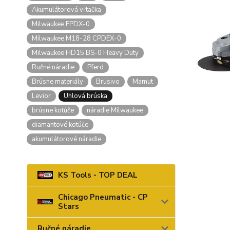
Akumulátorová vŕtačka
Milwaukee FPDX-0
Milwaukee M18-28 CPDEX-0
Milwaukee HD15 BS-0 Heavy Duty
Ručné náradie
Pferd
Brúsne materiály
Brusivo
Mamut
Levior
Uhlová brúska
brúsne kotúče
náradie Milwaukee
diamantové kotúče
akumulátorové náradie
KS Tools - TOP DEAL
Chicago Pneumatic - CP
Stars
Ručné náradie