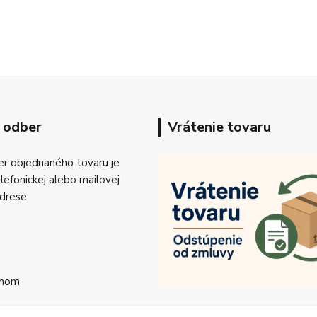
 odber
Vrátenie tovaru
r objednaného tovaru je
efonickej alebo mailovej
drese:
onom