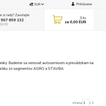
Prihlásenie
EUR
e si rady? Zavolajte.
0
ks
 907 859 132
za
0,00 EUR
 16:00
chniky. Budeme sa venovať autoservisom a prevádzkam na
blematiku zo segmentov AGRO a STAVBA
strana
z 1