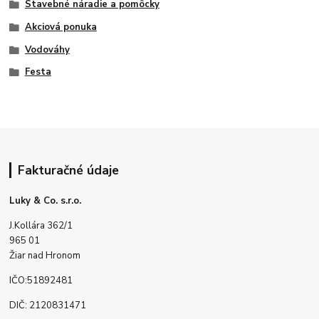
Stavebné náradie a pomôcky
Akciová ponuka
Vodováhy
Festa
Fakturačné údaje
Luky & Co. s.r.o.
J.Kollára 362/1
965 01
Žiar nad Hronom
IČO:51892481
DIČ: 2120831471