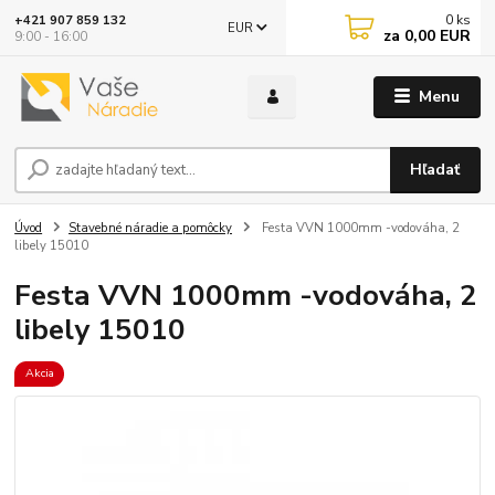
0
ks
+421 907 859 132
EUR
za
0,00 EUR
9:00 - 16:00
Menu
Hľadať
Úvod
Stavebné náradie a pomôcky
Festa VVN 1000mm -vodováha, 2
libely 15010
Festa VVN 1000mm -vodováha, 2
libely 15010
Akcia