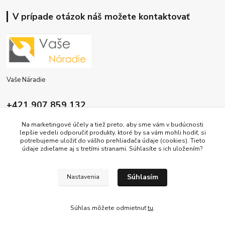
V prípade otázok náš možete kontaktovať
Vaše Náradie
+421 907 859 132
9:00 - 16:00
Na marketingové účely a tiež preto, aby sme vám v budúcnosti
lepšie vedeli odporučiť produkty, ktoré by sa vám mohli hodiť, si
info@vasenaradie.sk
potrebujeme uložiť do vášho prehliadača údaje (cookies). Tieto
údaje zdieľame aj s tretími stranami. Súhlasíte s ich uložením?
Súhlasím
Nastavenia
Copyright ©2026 by vasenaradie.sk
Súhlas môžete odmietnuť
tu
.
Vytvorené na
Eshop-rychlo.sk