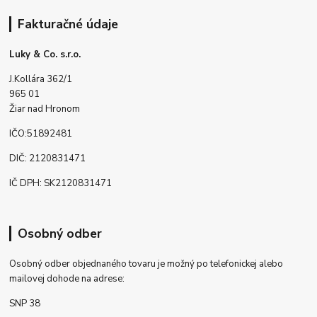
Fakturačné údaje
Luky & Co. s.r.o.
J.Kollára 362/1
965 01
Žiar nad Hronom
IČO:51892481
DIČ: 2120831471
IČ DPH: SK2120831471
Osobný odber
Osobný odber objednaného tovaru je možný po telefonickej alebo
mailovej dohode na adrese:
SNP 38