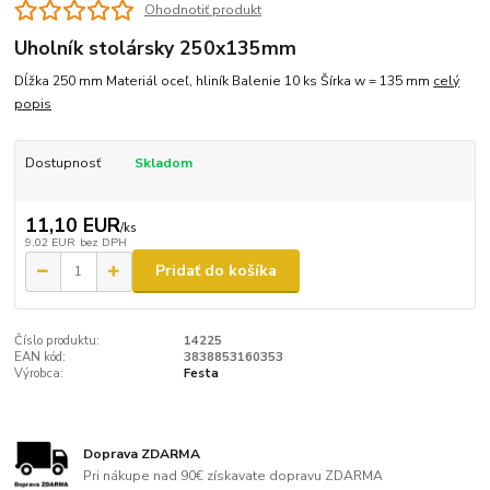
Ohodnotiť produkt
Uholník stolársky 250x135mm
Dĺžka 250 mm Materiál oceľ, hliník Balenie 10 ks Šírka w = 135 mm
celý
popis
Dostupnosť
Skladom
11,10 EUR
/
ks
9,02 EUR
bez DPH
Pridať do košíka
Číslo produktu:
14225
EAN kód:
3838853160353
Výrobca:
Festa
Doprava ZDARMA
Pri nákupe nad 90€ získavate dopravu ZDARMA