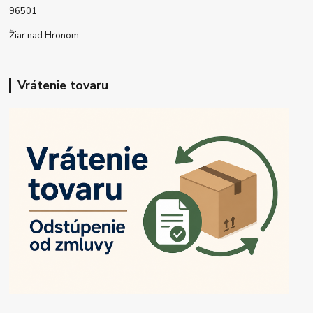
96501
Žiar nad Hronom
Vrátenie tovaru