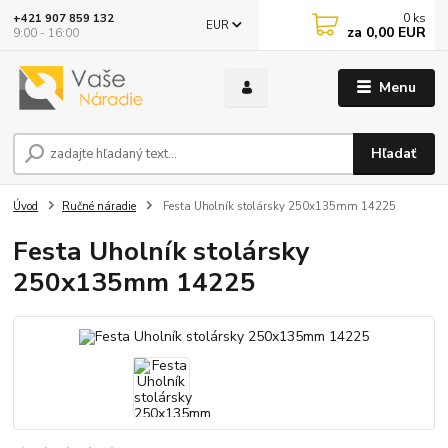
0
ks
+421 907 859 132
EUR
za
0,00 EUR
9:00 - 16:00
Menu
Hľadať
Úvod
Ručné náradie
Festa Uholník stolársky 250x135mm 14225
Festa Uholník stolársky
250x135mm 14225