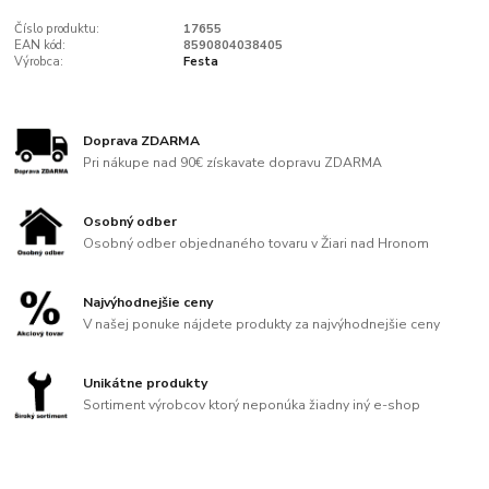
Číslo produktu:
17655
EAN kód:
8590804038405
Výrobca:
Festa
Doprava ZDARMA
Pri nákupe nad 90€ získavate dopravu ZDARMA
Osobný odber
Osobný odber objednaného tovaru v Žiari nad Hronom
Najvýhodnejšie ceny
V našej ponuke nájdete produkty za najvýhodnejšie ceny
Unikátne produkty
Sortiment výrobcov ktorý neponúka žiadny iný e-shop