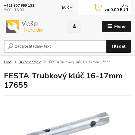
0
ks
+421 907 859 132
EUR
za
0,00 EUR
9:00 - 16:00
Menu
Hľadať
Úvod
Ručné náradie
FESTA Trubkový kľúč 16-17mm 17655
FESTA Trubkový kľúč 16-17mm
17655