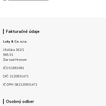
Fakturačné údaje
Luky & Co. s.r.o.
J.Kollára 362/1
965 01
Žiar nad Hronom
IČO:51892481
DIČ: 2120831471
IČ DPH: SK2120831471
Osobný odber