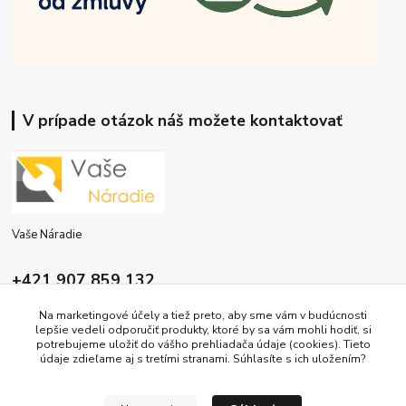
V prípade otázok náš možete kontaktovať
Vaše Náradie
+421 907 859 132
9:00 - 16:00
Na marketingové účely a tiež preto, aby sme vám v budúcnosti
lepšie vedeli odporučiť produkty, ktoré by sa vám mohli hodiť, si
info@vasenaradie.sk
potrebujeme uložiť do vášho prehliadača údaje (cookies). Tieto
údaje zdieľame aj s tretími stranami. Súhlasíte s ich uložením?