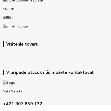
mailovej dohode na adrese:
SNP 38
96501
Žiar nad Hronom
Vrátenie tovaru
V prípade otázok náš možete kontaktovať
Vaše Náradie
+421 907 859 132
9:00 - 16:00