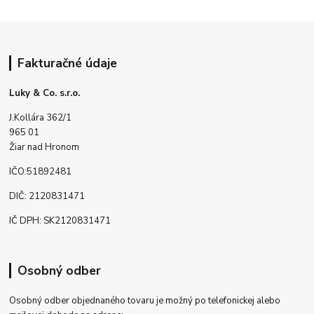
Fakturačné údaje
Luky & Co. s.r.o.
J.Kollára 362/1
965 01
Žiar nad Hronom
IČO:51892481
DIČ: 2120831471
IČ DPH: SK2120831471
Osobný odber
Osobný odber objednaného tovaru je možný po telefonickej alebo