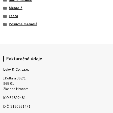
Ručné náradie
Meradlá
Festa
Posuvné meradlá
Fakturačné údaje
Luky & Co. s.r.o.
J.Kollára 362/1
965 01
Žiar nad Hronom
IČO:51892481
DIČ: 2120831471