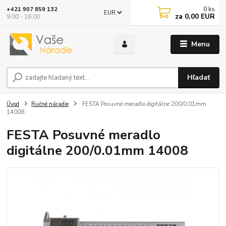
0
ks
+421 907 859 132
EUR
za
0,00 EUR
9:00 - 16:00
Menu
Hľadať
Úvod
Ručné náradie
FESTA Posuvné meradlo digitálne 200/0.01mm
14008
FESTA Posuvné meradlo
digitálne 200/0.01mm 14008