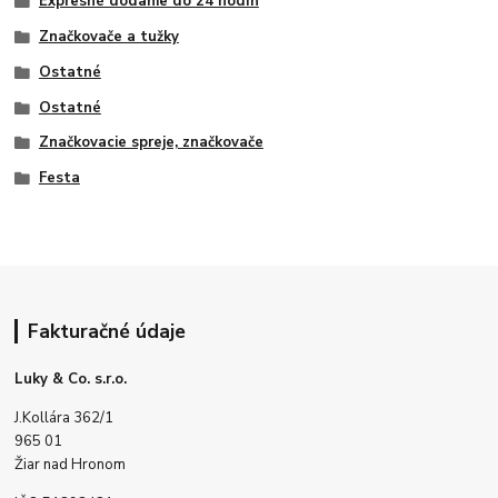
Expresné dodanie do 24 hodín
Značkovače a tužky
Ostatné
Ostatné
Značkovacie spreje, značkovače
Festa
Fakturačné údaje
Luky & Co. s.r.o.
J.Kollára 362/1
965 01
Žiar nad Hronom