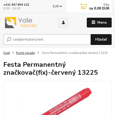
0
ks
+421 907 859 132
EUR
za
0,00 EUR
9:00 - 16:00
Menu
Hľadať
Úvod
Ručné náradie
Festa Permanentný značkovač(fix)-červený 13225
Festa Permanentný
značkovač(fix)-červený 13225