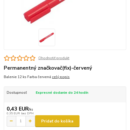
Ohodnotiť produkt
Permanentný značkovač(fix)-červený
Balenie 12 ks Farba červená
celý popis
Dostupnosť
Expresné dodanie do 24 hodín
0,43 EUR
/
ks
0,35 EUR
bez DPH
Pridať do košíka