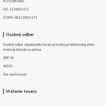
IČO:51892481
DIČ: 2120831471
IČ DPH: SK2120831471
Osobný odber
Osobný odber objednaného tovaru je možný po telefonickej alebo
mailovej dohode na adrese:
SNP 38
96501
Žiar nad Hronom
Vrátenie tovaru