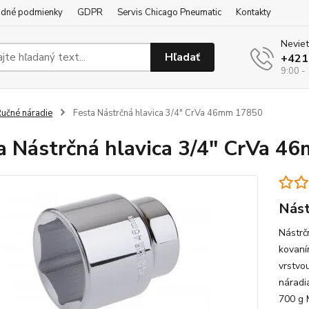
dné podmienky
GDPR
Servis Chicago Pneumatic
Kontakty
Neviet
Hľadať
+421
9:00 -
učné náradie
Festa Nástrčná hlavica 3/4" CrVa 46mm 17850
a Nástrčná hlavica 3/4" CrVa 
Nást
Nástrč
kovaní
vrstvo
náradi
700 g 