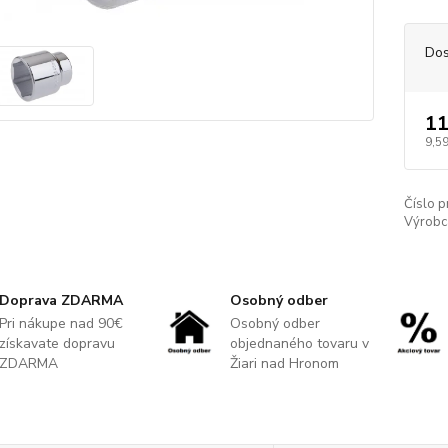
Dos
11
9,5
Číslo p
Výrobc
Doprava ZDARMA
Osobný odber
Pri nákupe nad 90€
Osobný odber
získavate dopravu
objednaného tovaru v
ZDARMA
Žiari nad Hronom