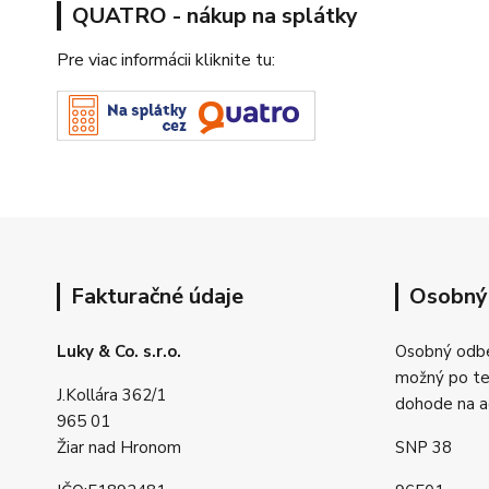
QUATRO - nákup na splátky
Pre viac informácii kliknite tu:
Fakturačné údaje
Osobný
Luky & Co. s.r.o.
Osobný odbe
možný po tel
J.Kollára 362/1
dohode na a
965 01
Žiar nad Hronom
SNP 38