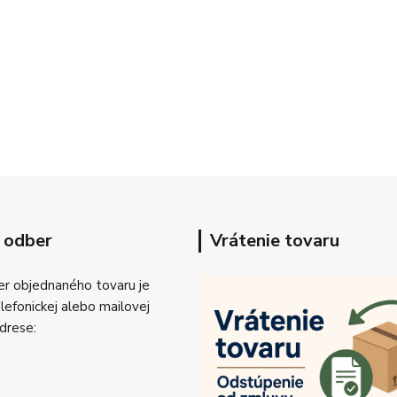
 odber
Vrátenie tovaru
r objednaného tovaru je
efonickej alebo mailovej
drese: