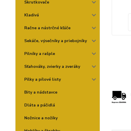
Skrutkovače
Kladivá
Račne a nástrčné kľúče
Sekáče, výsečníky a priebojníky
Pilníky a rašple
Sťahováky, zvierky a zveráky
Pílky a pílové listy
Bity a nádstavce
Dláta a páčidlá
Nožnice a nožíky
Hoblíky a škrabky