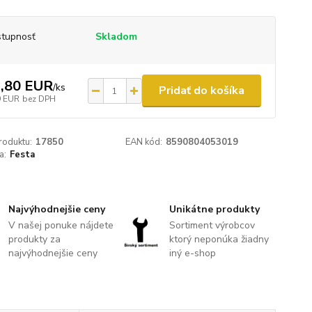
tupnosť
Skladom
,80 EUR
/
ks
Pridať do košíka
9 EUR
bez DPH
roduktu:
17850
EAN kód:
8590804053019
a:
Festa
Najvýhodnejšie ceny
Unikátne produkty
V našej ponuke nájdete
Sortiment výrobcov
produkty za
ktorý neponúka žiadny
najvýhodnejšie ceny
iný e-shop