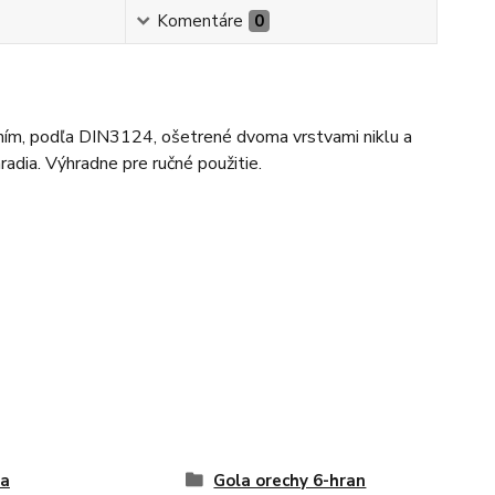
Komentáre
0
ním, podľa DIN3124, ošetrené dvoma vrstvami niklu a
adia. Výhradne pre ručné použitie.
ta
Gola orechy 6-hran