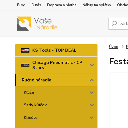
Blog
O nás
Doprava a platba
Nákup na splátky
Obcho
Úvod
R
KS Tools - TOP DEAL
Fest
Chicago Pneumatic - CP
Stars
Ručné náradie
Kľúče
Sady kľúčov
Kliešte