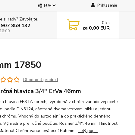
Prihlásenie
EUR
e si rady? Zavolajte.
0
ks
 907 859 132
za
0,00 EUR
 16:00
46mm 17850
Ohodnotiť produkt
rčná hlavica 3/4" CrVa 46mm
ná hlavica FESTA (orech), vyrobená z chróm-vanádiovej ocele
m, podľa DIN3124, ošetrené dvoma vrstvami niklu a jednou
u chrómu. Vhodný do autodielní a do praktického denného
a. Výhradne pre ručné použitie. Rozmer 3/4", 46 mm Hmotnosť
Materiál Chróm-vanádiová oceľ Balenie...
celý popis