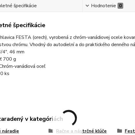
etné špecifikácie
Hodnotenie
0
tné špecifikácie
hlavica FESTA (orech), vyrobená z chróm-vanádiovej ocele kova
stvou chrómu. Vhodný do autodielní a do praktického denného nár
/4", 46 mm
ť 700 g
 Chróm-vanádiová oceľ
10 ks
zaradený v kategóriách
 náradie
Račne a nástrčné kľúče
Fes