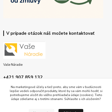
V prípade otázok náš možete kontaktovať
Vaše Náradie
+421 907 859 132
9:00 - 16:00
Na marketingové účely a tiež preto, aby sme vám v budúcnosti
lepšie vedeli odporučiť produkty, ktoré by sa vám mohli hodiť, si
info@vasenaradie.sk
potrebujeme uložiť do vášho prehliadača údaje (cookies). Tieto
údaje zdieľame aj s tretími stranami. Súhlasíte s ich uložením?