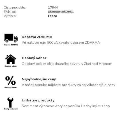
Číslo produktu:
17844
EAN kód:
8590804052951
Výrobca:
Festa
Doprava ZDARMA
Pri nákupe nad 90€ získavate dopravu ZDARMA
Osobný odber
Osobný odber objednaného tovaru v Žiari nad Hronom
Najvýhodnejšie ceny
V našej ponuke nájdete produkty za najvýhodnejšie ceny
Unikátne produkty
Sortiment výrobcov ktorý neponúka žiadny iný e-shop