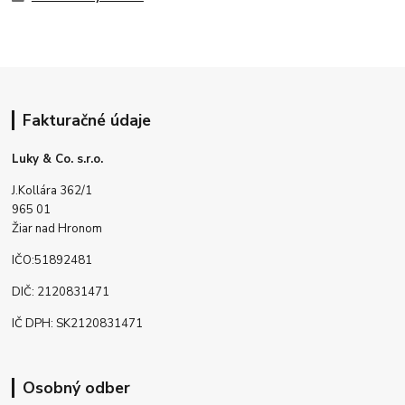
Fakturačné údaje
Luky & Co. s.r.o.
J.Kollára 362/1
965 01
Žiar nad Hronom
IČO:51892481
DIČ: 2120831471
IČ DPH: SK2120831471
Osobný odber