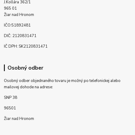
J.Kollára 362/1
965 01
Žiar nad Hronom
IČO:51892481
DIČ: 2120831471
IČ DPH: SK2120831471
Osobný odber
Osobný odber objednaného tovaru je možný po telefonickej alebo
mailovej dohode na adrese:
SNP 38
96501
Žiar nad Hronom