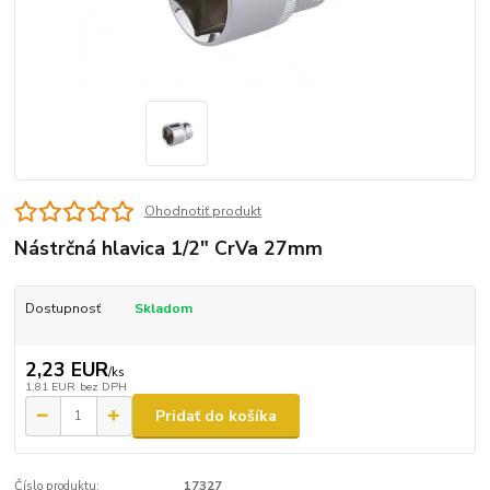
Ohodnotiť produkt
Nástrčná hlavica 1/2" CrVa 27mm
Dostupnosť
Skladom
2,23 EUR
/
ks
1,81 EUR
bez DPH
Pridať do košíka
Číslo produktu:
17327