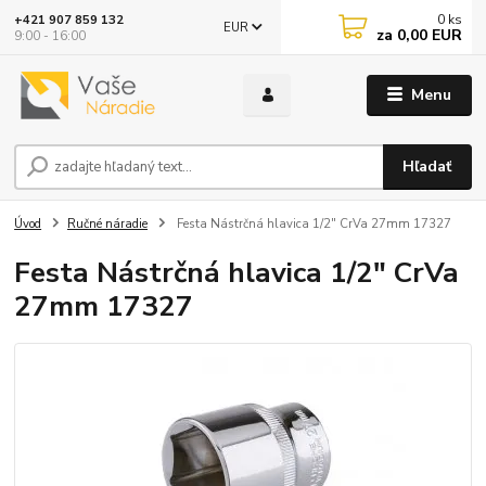
0
ks
+421 907 859 132
EUR
za
0,00 EUR
9:00 - 16:00
Menu
Hľadať
Úvod
Ručné náradie
Festa Nástrčná hlavica 1/2" CrVa 27mm 17327
Festa Nástrčná hlavica 1/2" CrVa
27mm 17327