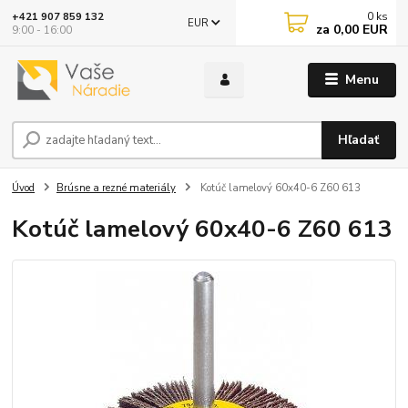
0
ks
+421 907 859 132
EUR
za
0,00 EUR
9:00 - 16:00
Menu
Hľadať
Úvod
Brúsne a rezné materiály
Kotúč lamelový 60x40-6 Z60 613
Kotúč lamelový 60x40-6 Z60 613