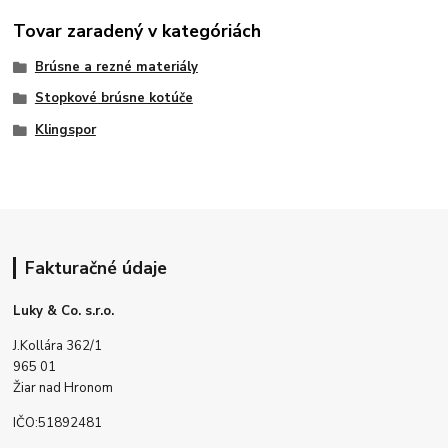
Tovar zaradený v kategóriách
Brúsne a rezné materiály
Stopkové brúsne kotúče
Klingspor
Fakturačné údaje
Luky & Co. s.r.o.
J.Kollára 362/1
965 01
Žiar nad Hronom
IČO:51892481