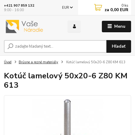
0
ks
+421 907 859 132
EUR
za
0,00 EUR
9:00 - 16:00
Menu
Hľadať
Úvod
Brúsne a rezné materiály
Kotúč lamelový 50x20-6 Z80 KM 613
Kotúč lamelový 50x20-6 Z80 KM
613