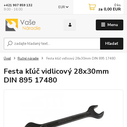
0
ks
+421 907 859 132
EUR
za
0,00 EUR
9:00 - 16:00
Menu
Hľadať
Úvod
Ručné náradie
Festa kľúč vidlicový 28x30mm DIN 895 17480
Festa kľúč vidlicový 28x30mm
DIN 895 17480