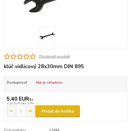
Ohodnotiť produkt
kľúč vidlicový 28x30mm DIN 895
Dostupnosť
Nie je skladom
5,40 EUR
/
ks
4,39 EUR
bez DPH
Pridať do košíka
Číslo produktu:
17480