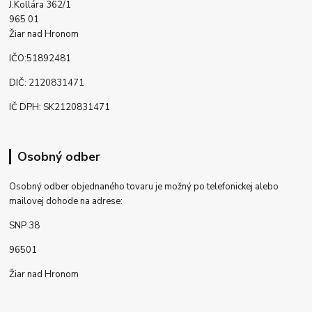
J.Kollára 362/1
965 01
Žiar nad Hronom
IČO:51892481
DIČ: 2120831471
IČ DPH: SK2120831471
Osobný odber
Osobný odber objednaného tovaru je možný po telefonickej alebo
mailovej dohode na adrese:
SNP 38
96501
Žiar nad Hronom