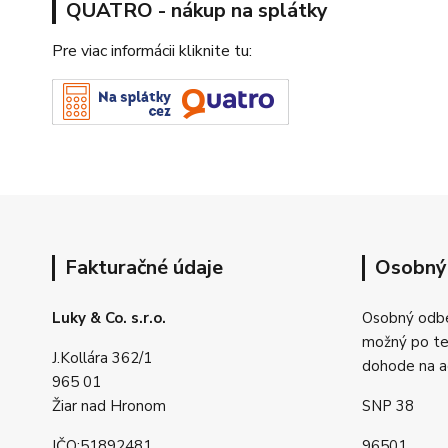
QUATRO - nákup na splátky
Pre viac informácii kliknite tu:
Fakturačné údaje
Osobný
Luky & Co. s.r.o.
Osobný odbe
možný po tel
J.Kollára 362/1
dohode na a
965 01
Žiar nad Hronom
SNP 38
IČO:51892481
96501