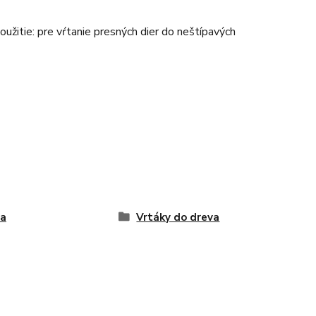
oužitie: pre vŕtanie presných dier do neštípavých
ta
Vrtáky do dreva