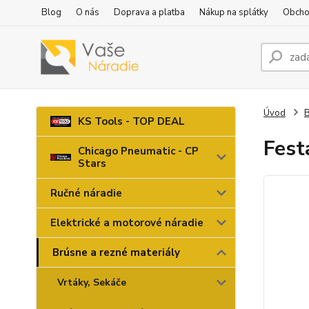
Blog
O nás
Doprava a platba
Nákup na splátky
Obcho
Úvod
B
KS Tools - TOP DEAL
Fest
Chicago Pneumatic - CP
Stars
Ručné náradie
Elektrické a motorové náradie
Brúsne a rezné materiály
Vrtáky, Sekáče