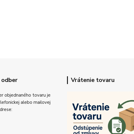
 odber
Vrátenie tovaru
r objednaného tovaru je
efonickej alebo mailovej
drese: