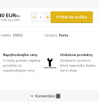
40 EUR
/
ks
Pridať do košíka
3 EUR
bez DPH
roduktu:
20923
Výrobca:
Festa
Najvýhodnejšie ceny
Unikátne produkty
V našej ponuke nájdete
Sortiment výrobcov
produkty za
ktorý neponúka žiadny
najvýhodnejšie ceny
iný e-shop
Komentáre
0