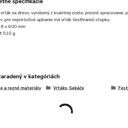
tné špecifikácie
vrták na drevo, vyrobený z kvalitnej ocele, presné spracovanie, p
v, pre nepretočivé upínanie má vrták šesťhrannú stopku.
18 x 600 mm
ť 510 g
zaradený v kategóriách
e a rezné materiály
Vrtáky, Sekáče
Fes