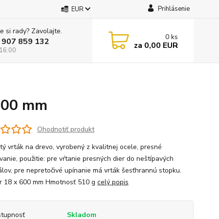
Prihlásenie
EUR
e si rady? Zavolajte.
0
ks
 907 859 132
za
0,00 EUR
 16:00
 600 mm
Ohodnotiť produkt
tý vrták na drevo, vyrobený z kvalitnej ocele, presné
vanie, použitie: pre vŕtanie presných dier do neštípavých
álov, pre nepretočivé upínanie má vrták šesťhrannú stopku.
r 18 x 600 mm Hmotnosť 510 g
celý popis
tupnosť
Skladom